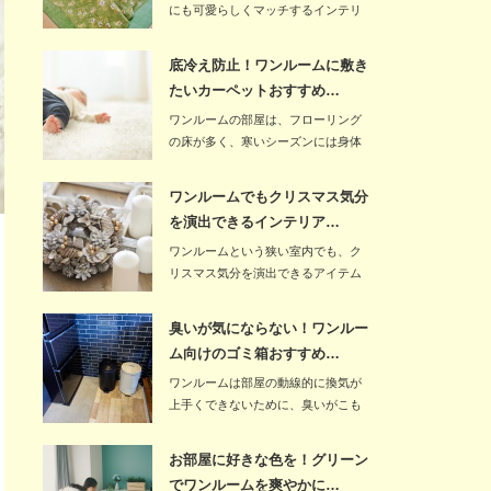
にも可愛らしくマッチするインテリ
アです。こたつ…
底冷え防止！ワンルームに敷き
たいカーペットおすすめ…
ワンルームの部屋は、フローリング
の床が多く、寒いシーズンには身体
を冷やしがちにな…
ワンルームでもクリスマス気分
を演出できるインテリア…
ワンルームという狭い室内でも、ク
リスマス気分を演出できるアイテム
はたくさんありま…
臭いが気にならない！ワンルー
ム向けのゴミ箱おすすめ…
ワンルームは部屋の動線的に換気が
上手くできないために、臭いがこも
りやすいのが欠点…
お部屋に好きな色を！グリーン
でワンルームを爽やかに…