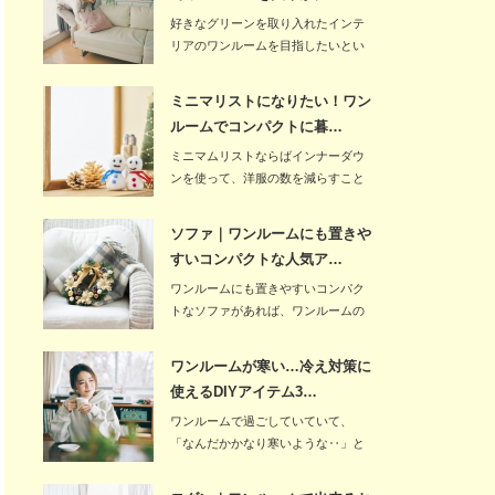
好きなグリーンを取り入れたインテ
リアのワンルームを目指したいとい
う人もいるでしょ…
ミニマリストになりたい！ワン
ルームでコンパクトに暮…
ミニマムリストならばインナーダウ
ンを使って、洋服の数を減らすこと
が重要です。…
ソファ｜ワンルームにも置きや
すいコンパクトな人気ア…
ワンルームにも置きやすいコンパク
トなソファがあれば、ワンルームの
限られたスペース…
ワンルームが寒い…冷え対策に
使えるDIYアイテム3…
ワンルームで過ごしていていて、
「なんだかかなり寒いような‥」と
感じる場合には、き…