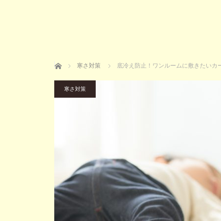
ホーム
寒さ対策
底冷え防止！ワンルームに敷きたいカ
寒さ対策