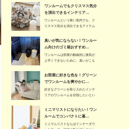
ワンルームでもクリスマス気分
を演出できるインテリア…
ワンルームという狭い室内でも、ク
リスマス気分を演出できるアイテム
はたくさんありま…
臭いが気にならない！ワンルー
ム向けのゴミ箱おすすめ…
ワンルームは部屋の動線的に換気が
上手くできないために、臭いがこも
りやすいのが欠点…
お部屋に好きな色を！グリーン
でワンルームを爽やかに…
好きなグリーンを取り入れたインテ
リアのワンルームを目指したいとい
う人もいるでしょ…
ミニマリストになりたい！ワン
ルームでコンパクトに暮…
ミニマムリストならばインナーダウ