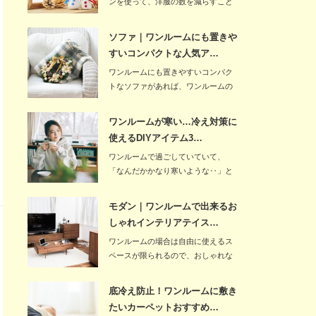
ンを使って、洋服の数を減らすこと
が重要です。…
ソファ｜ワンルームにも置きや
すいコンパクトな人気ア…
ワンルームにも置きやすいコンパク
トなソファがあれば、ワンルームの
限られたスペース…
ワンルームが寒い…冷え対策に
使えるDIYアイテム3…
ワンルームで過ごしていていて、
「なんだかかなり寒いような‥」と
感じる場合には、き…
モダン｜ワンルームで出来るお
しゃれインテリアテイス…
ワンルームの場合は自由に使えるス
ペースが限られるので、おしゃれな
インテリアテイス…
底冷え防止！ワンルームに敷き
たいカーペットおすすめ…